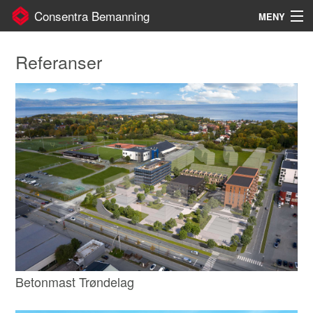
Consentra Bemanning
MENY
Gå
Forstørre
Om oss
Referanser
til
skrift
innholdet
Referanser
Kontakt
Kunde
Ansatt
Betonmast Trøndelag